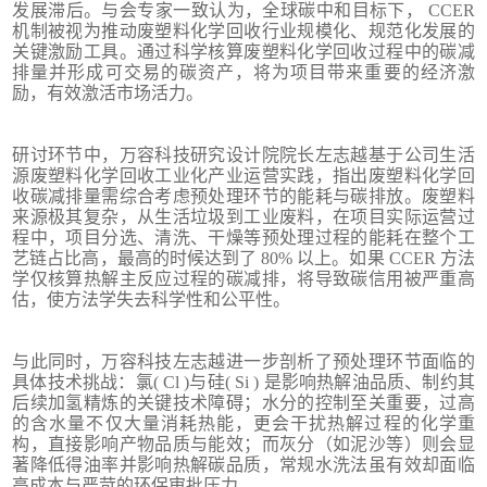
发展滞后。与会专家一致认为，全球碳中和目标下， CCER
机制被视为推动废塑料化学回收行业规模化、规范化发展的
关键激励工具。通过科学核算废塑料化学回收过程中的碳减
排量并形成可交易的碳资产，将为项目带来重要的经济激
励，有效激活市场活力。
研讨环节中，万容科技研究设计院院长左志越基于公司生活
源废塑料化学回收工业化产业运营实践，指出废塑料化学回
收碳减排量需综合考虑预处理环节的能耗与碳排放。废塑料
来源极其复杂，从生活垃圾到工业废料，在项目实际运营过
程中，项目分选、清洗、干燥等预处理过程的能耗在整个工
艺链占比高，最高的时候达到了 80% 以上。如果 CCER 方法
学仅核算热解主反应过程的碳减排，将导致碳信用被严重高
估，使方法学失去科学性和公平性。
与此同时，万容科技左志越进一步剖析了预处理环节面临的
具体技术挑战：氯( Cl )与硅( Si ) 是影响热解油品质、制约其
后续加氢精炼的关键技术障碍；水分的控制至关重要，过高
的含水量不仅大量消耗热能，更会干扰热解过程的化学重
构，直接影响产物品质与能效；而灰分（如泥沙等）则会显
著降低得油率并影响热解碳品质，常规水洗法虽有效却面临
高成本与严苛的环保审批压力。